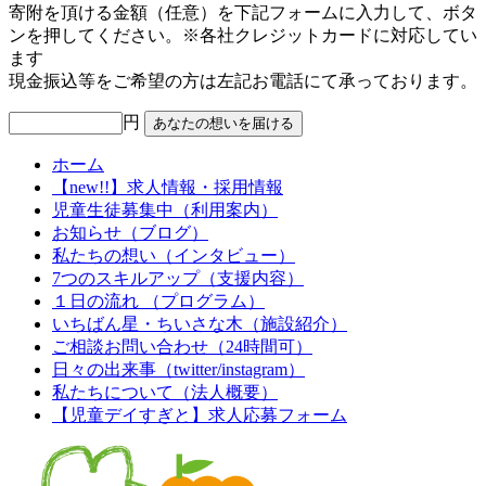
寄附を頂ける金額（任意）を下記フォームに入力して、ボタ
ンを押してください。※各社クレジットカードに対応してい
ます
現金振込等をご希望の方は左記お電話にて承っております。
円
ホーム
【new!!】求人情報・採用情報
児童生徒募集中（利用案内）
お知らせ（ブログ）
私たちの想い（インタビュー）
7つのスキルアップ（支援内容）
１日の流れ （プログラム）
いちばん星・ちいさな木（施設紹介）
ご相談お問い合わせ（24時間可）
日々の出来事（twitter/instagram）
私たちについて（法人概要）
【児童デイすぎと】求人応募フォーム