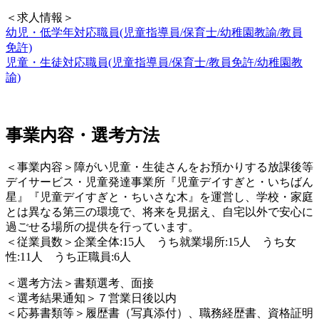
＜求人情報＞
幼児・低学年対応職員(児童指導員/保育士/幼稚園教諭/教員
免許)
児童・生徒対応職員(児童指導員/保育士/教員免許/幼稚園教
諭)
事業内容・選考方法
＜事業内容＞障がい児童・生徒さんをお預かりする放課後等
デイサービス・児童発達事業所『児童デイすぎと・いちばん
星』『児童デイすぎと・ちいさな木』を運営し、学校・家庭
とは異なる第三の環境で、将来を見据え、自宅以外で安心に
過ごせる場所の提供を行っています。
＜従業員数＞企業全体:15人 うち就業場所:15人 うち女
性:11人 うち正職員:6人
＜選考方法＞書類選考、面接
＜選考結果通知＞７営業日後以内
＜応募書類等＞履歴書（写真添付）、職務経歴書、資格証明