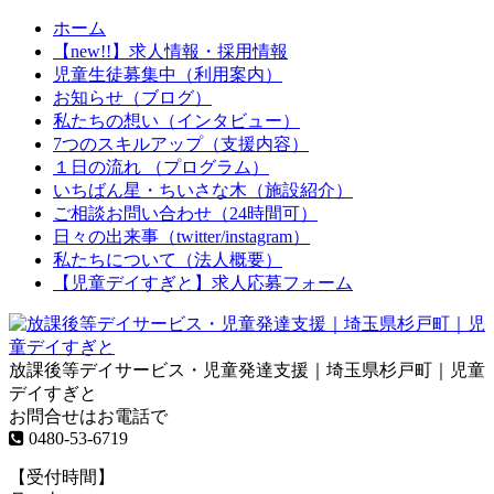
ホーム
【new!!】求人情報・採用情報
児童生徒募集中（利用案内）
お知らせ（ブログ）
私たちの想い（インタビュー）
7つのスキルアップ（支援内容）
１日の流れ （プログラム）
いちばん星・ちいさな木（施設紹介）
ご相談お問い合わせ（24時間可）
日々の出来事（twitter/instagram）
私たちについて（法人概要）
【児童デイすぎと】求人応募フォーム
放課後等デイサービス・児童発達支援｜埼玉県杉戸町｜児童
デイすぎと
お問合せはお電話で
0480-53-6719
【受付時間】