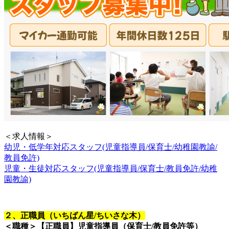
＜求人情報＞
幼児・低学年対応スタッフ(児童指導員/保育士/幼稚園教諭/
教員免許)
児童・生徒対応スタッフ(児童指導員/保育士/教員免許/幼稚
園教諭)
２
、正職員（いちばん星/ちいさな木）
＜職種＞【正職員】児童指導員（保育士/教員免許等）