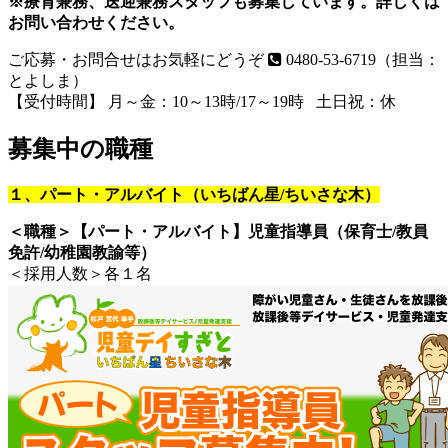
※療育兼務、送迎兼務スタッフも募集しています。詳しくは
お問い合わせください。
ご応募・お問合せはお気軽にどうぞ
0480-53-6719
（担当：
とよしま）
【受付時間】
月～金：10～13時/17～19時 土日祝：休
募集中の職種
１、パート・アルバイト（いちばん星/ちいさな木）
＜職種＞【パート・アルバイト】児童指導員（保育士/教員
免許/幼稚園教諭等）
＜採用人数＞各１名