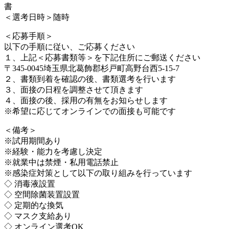
書
＜選考日時＞随時
＜応募手順＞
以下の手順に従い、ご応募ください
１、上記＜応募書類等＞を下記住所にご郵送ください
〒345-0045埼玉県北葛飾郡杉戸町高野台西5-15-7
２、書類到着を確認の後、書類選考を行います
３、面接の日程を調整させて頂きます
４、面接の後、採用の有無をお知らせします
※希望に応じてオンラインでの面接も可能です
＜備考＞
※試用期間あり
※経験・能力を考慮し決定
※就業中は禁煙・私用電話禁止
※感染症対策として以下の取り組みを行っています
◇ 消毒液設置
◇ 空間除菌装置設置
◇ 定期的な換気
◇ マスク支給あり
◇ オンライン選考OK