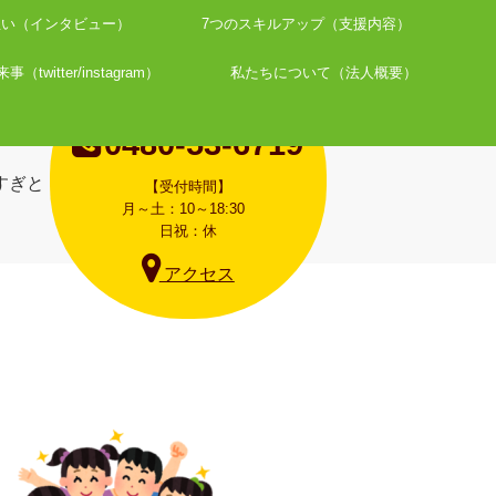
想い（インタビュー）
7つのスキルアップ（支援内容）
twitter/instagram）
私たちについて（法人概要）
お問合せはお電話で
0480-53-6719
【受付時間】
月～土：10～18:30
日祝：休
アクセス