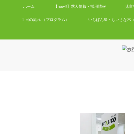
ホーム
【new!!】求人情報・採用情報
児童
１日の流れ （プログラム）
いちばん星・ちいさな木