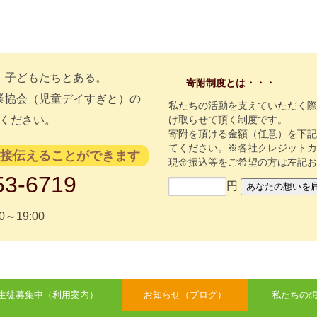
、子どもたちとある。
寄附制度とは・・・
業協会（児童デイすぎと）の
私たちの活動を支えていただく
ください。
け取らせて頂く制度です。
寄附を頂ける金額（任意）を下
てください。※各社クレジット
直接伝えることができます
現金振込等をご希望の方は左記
53-6719
円
0～19:00
生徒募集中（利用案内）
お知らせ（ブログ）
私たちの