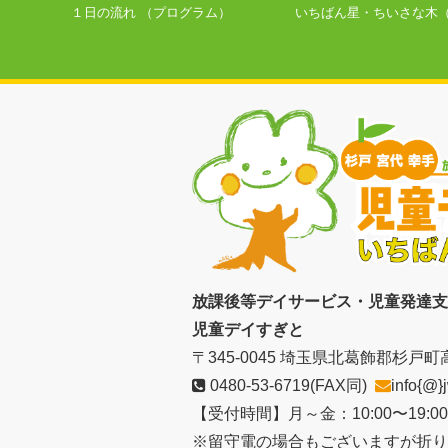
１日の流れ （プログラム）
いちばん星・ちいさな木
放課後等デイサービス・児童発達支
児童デイすぎと
〒345-0045
埼玉県北葛飾郡杉戸町高野
0480-53-6719
(FAX同)
info{@}
【受付時間】月～金：10:00〜19:
※留守電の場合もございますが折り