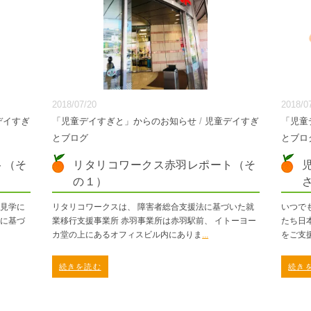
2018/07/20
2018/0
デイすぎ
「児童デイすぎと」からのお知らせ
/
児童デイすぎ
「児童
とブログ
とブロ
ト（そ
リタリコワークス赤羽レポート（そ
の１）
の見学に
リタリコワークスは、 障害者総合支援法に基づいた就
いつで
法に基づ
業移行支援事業所 赤羽事業所は赤羽駅前、 イトーヨー
たち日
カ堂の上にあるオフィスビル内にありま
...
をご支
続きを読む
続き