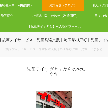
生徒募集中（利用案内）
お知らせ（ブログ）
私たちの
（施設紹介）
ご相談お問い合わせ（24時間可）
日々の出来事（
【児童デイすぎと】求人応募フォーム
放課後等デイサービス・児童発達支援｜埼玉県杉戸町｜児童デイすぎと
「児童デイすぎと」からのお知
らせ