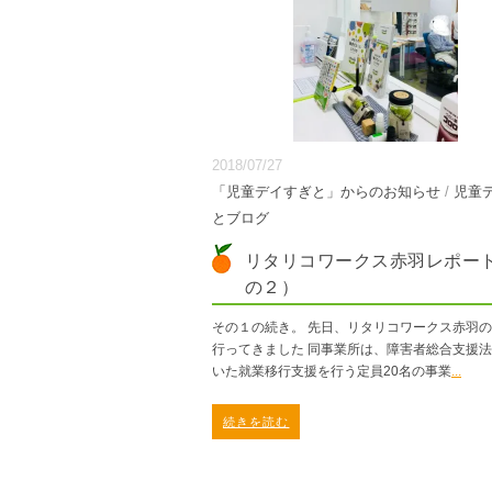
2018/07/27
「児童デイすぎと」からのお知らせ
/
児童
とブログ
リタリコワークス赤羽レポー
の２）
その１の続き。 先日、リタリコワークス赤羽
行ってきました 同事業所は、障害者総合支援
いた就業移行支援を行う定員20名の事業
...
続きを読む