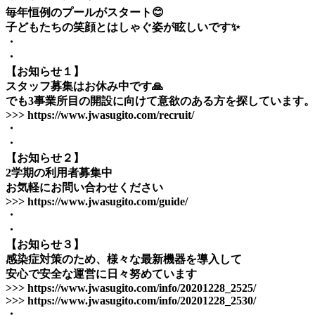
毎年恒例のプールがスタート😊
子どもたちの笑顔とはしゃぐ姿が眩しいです✨
・
・
【お知らせ１】
スタッフ募集はお休み中です🙏
でも3事業所目の開設に向けて意欲のある方を探しています。
>>> https://www.jwasugito.com/recruit/
・
・
【お知らせ２】
2学期の利用者募集中
お気軽にお問い合わせください
>>> https://www.jwasugito.com/guide/
・
・
【お知らせ３】
感染症対策のため、様々な最新機器を導入して
安心で安全な運営に日々努めています
>>> https://www.jwasugito.com/info/20201228_2525/
>>> https://www.jwasugito.com/info/20201228_2530/
・