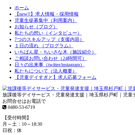
ホーム
【new!!】求人情報・採用情報
児童生徒募集中（利用案内）
お知らせ（ブログ）
私たちの想い（インタビュー）
7つのスキルアップ（支援内容）
１日の流れ （プログラム）
いちばん星・ちいさな木（施設紹介）
ご相談お問い合わせ（24時間可）
日々の出来事（twitter/instagram）
私たちについて（法人概要）
【児童デイすぎと】求人応募フォーム
放課後等デイサービス・児童発達支援｜埼玉県杉戸町｜児童
お問合せはお電話で
0480-53-6719
【受付時間】
月～土：10～18:30
日祝：休