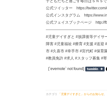
子どもたちと過ごす毎日はＳＮＳで
公式ツイッター https://twitter.com/d
公式インスタグラム https://www.insta
公式フェイスブックページ http://fb.me
————————————————
#児童デイすぎと #放課後等デイサー
障害 #児童福祉 #療育 #支援 #送迎 
市 #久喜市 #幸手市 #宮代町 #保育
#教員免許 #求人 #スタッフ募集 #
[`evernote` not found]
カテゴリ
「児童デイすぎと」からのお知らせ
,