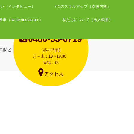
想い（インタビュー）
7つのスキルアップ（支援内容）
twitter/instagram）
私たちについて（法人概要）
お問合せはお電話で
0480-53-6719
【受付時間】
月～土：10～18:30
日祝：休
アクセス