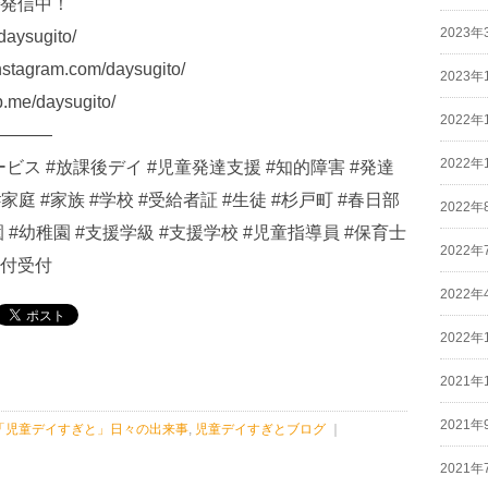
発信中！
2023年
aysugito/
gram.com/daysugito/
2023年
/daysugito/
2022年
———
2022年
ビス #放課後デイ #児童発達支援 #知的障害 #発達
#家庭 #家族 #学校 #受給者証 #生徒 #杉戸町 #春日部
2022年
園 #幼稚園 #支援学級 #支援学校 #児童指導員 #保育士
2022年
寄付受付
2022年
2022年
2021年
2021年
「児童デイすぎと」日々の出来事
,
児童デイすぎとブログ
｜
2021年