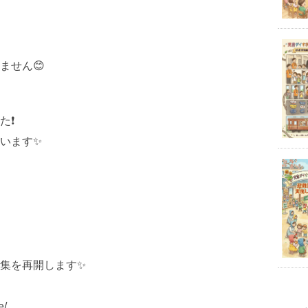
ません😊
❗️
います✨
集を再開します✨
e/