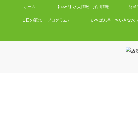
ホーム
【new!!】求人情報・採用情報
児童
１日の流れ （プログラム）
いちばん星・ちいさな木