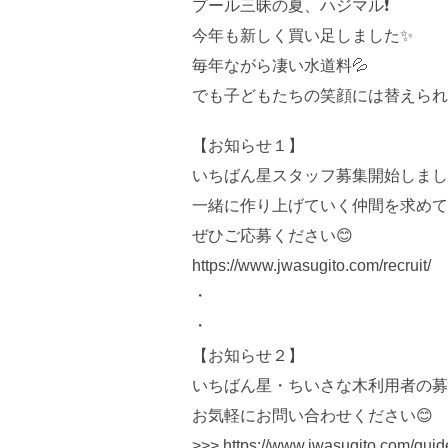
プール三昧の夏、ハジマル❗️
今年も新しく買い足しました✨
毎年ながら凄い水道料💦
でも子どもたちの笑顔には替えられ
【お知らせ１】
いちばん星スタッフ募集開始しました
一緒に作り上げていく仲間を求めて
ぜひご応募ください😊
https://www.jwasugito.com/recruit/
・
・
【お知らせ２】
いちばん星・ちいさな木利用者の募
お気軽にお問い合わせください😊
>>> https://www.jwasugito.com/guid