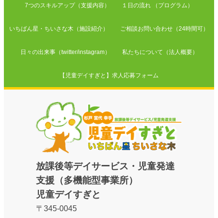
7つのスキルアップ（支援内容）
１日の流れ （プログラム）
いちばん星・ちいさな木（施設紹介）
ご相談お問い合わせ（24時間可）
日々の出来事（twitter/instagram）
私たちについて（法人概要）
【児童デイすぎと】求人応募フォーム
放課後等デイサービス・児童発達
支援（多機能型事業所）
児童デイすぎと
〒345-0045