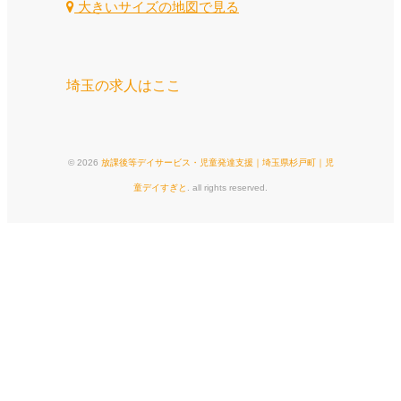
大きいサイズの地図で見る
埼玉の求人はここ
© 2026
放課後等デイサービス・児童発達支援｜埼玉県杉戸町｜児
童デイすぎと
. all rights reserved.