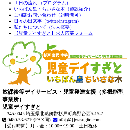
１日の流れ （プログラム）
いちばん星・ちいさな木（施設紹介）
ご相談お問い合わせ（24時間可）
日々の出来事（twitter/instagram）
私たちについて（法人概要）
【児童デイすぎと】求人応募フォーム
放課後等デイサービス・児童発達支援（多機能型
事業所）
児童デイすぎと
〒345-0045
埼玉県北葛飾郡杉戸町高野台西5-15-7
0480-53-6719
(FAX同)
info{@}jwasugito.com
【受付時間】月～金：10:00〜19:00
土日祝休