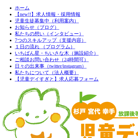
ホーム
【new!!】求人情報・採用情報
児童生徒募集中（利用案内）
お知らせ（ブログ）
私たちの想い（インタビュー）
7つのスキルアップ（支援内容）
１日の流れ （プログラム）
いちばん星・ちいさな木（施設紹介）
ご相談お問い合わせ（24時間可）
日々の出来事（twitter/instagram）
私たちについて（法人概要）
【児童デイすぎと】求人応募フォーム