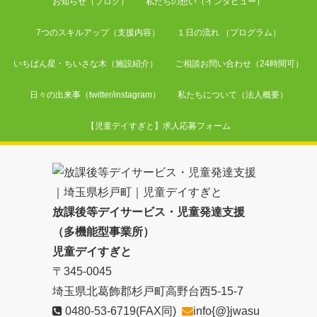
お知らせ（ブログ）
私たちの想い（インタビュー）
7つのスキルアップ（支援内容）
１日の流れ （プログラム）
いちばん星・ちいさな木（施設紹介）
ご相談お問い合わせ（24時間可）
日々の出来事（twitter/instagram）
私たちについて（法人概要）
【児童デイすぎと】求人応募フォーム
放課後等デイサービス・児童発達支援
（多機能型事業所）
児童デイすぎと
〒345-0045
埼玉県北葛飾郡杉戸町高野台西5-15-7
0480-53-6719
(FAX同)
info{@}jwasu