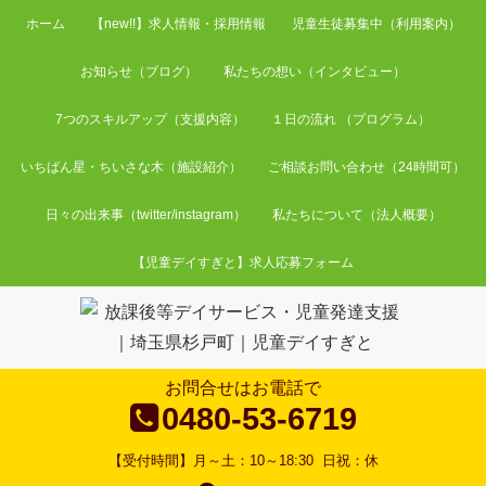
ホーム
【new!!】求人情報・採用情報
児童生徒募集中（利用案内）
お知らせ（ブログ）
私たちの想い（インタビュー）
7つのスキルアップ（支援内容）
１日の流れ （プログラム）
いちばん星・ちいさな木（施設紹介）
ご相談お問い合わせ（24時間可）
日々の出来事（twitter/instagram）
私たちについて（法人概要）
【児童デイすぎと】求人応募フォーム
お問合せはお電話で
0480-53-6719
【受付時間】
月～土：10～18:30
日祝：休