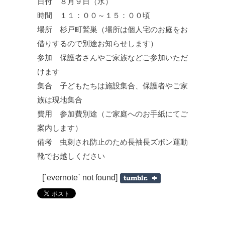
日付 ８月９日（水）
時間 １１：００～１５：００頃
場所 杉戸町鷲巣（場所は個人宅のお庭をお
借りするので別途お知らせします）
参加 保護者さんやご家族などご参加いただ
けます
集合 子どもたちは施設集合、保護者やご家
族は現地集合
費用 参加費別途（ご家庭へのお手紙にてご
案内します）
備考 虫刺され防止のため長袖長ズボン運動
靴でお越しください
[`evernote` not found]