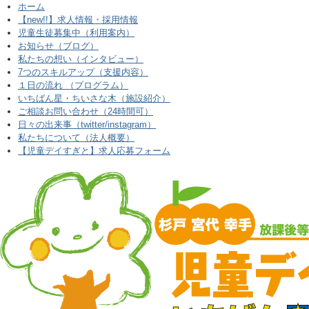
ホーム
【new!!】求人情報・採用情報
児童生徒募集中（利用案内）
お知らせ（ブログ）
私たちの想い（インタビュー）
7つのスキルアップ（支援内容）
１日の流れ （プログラム）
いちばん星・ちいさな木（施設紹介）
ご相談お問い合わせ（24時間可）
日々の出来事（twitter/instagram）
私たちについて（法人概要）
【児童デイすぎと】求人応募フォーム