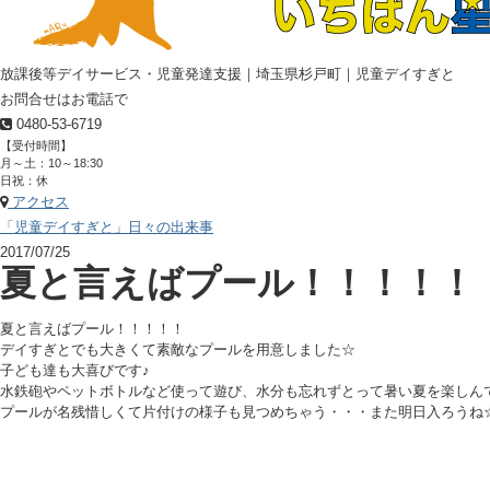
放課後等デイサービス・児童発達支援｜埼玉県杉戸町｜児童デイすぎと
お問合せはお電話で
0480-53-6719
【受付時間】
月～土：10～18:30
日祝：休
アクセス
「児童デイすぎと」日々の出来事
2017/07/25
夏と言えばプール！！！！！
夏と言えばプール！！！！！
デイすぎとでも大きくて素敵なプールを用意しました☆
子ども達も大喜びです♪
水鉄砲やペットボトルなど使って遊び、水分も忘れずとって暑い夏を楽しん
プールが名残惜しくて片付けの様子も見つめちゃう・・・また明日入ろうね