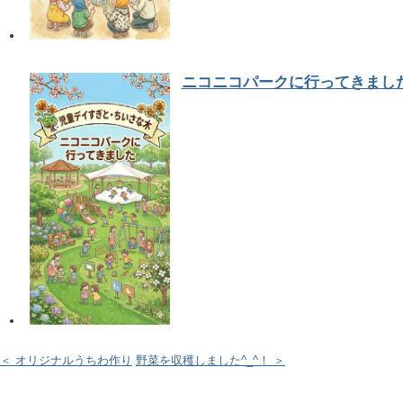
ニコニコパークに行ってきまし
＜ オリジナルうちわ作り
野菜を収穫しました^_^！ ＞